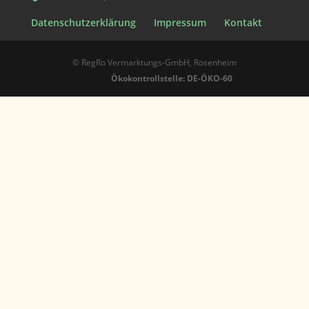
Datenschutzerklärung
Impressum
Kontakt
© RegRo Vermarktungs-GmbH, Rosenheim
Ökokontrollstelle: DE-ÖKO-60